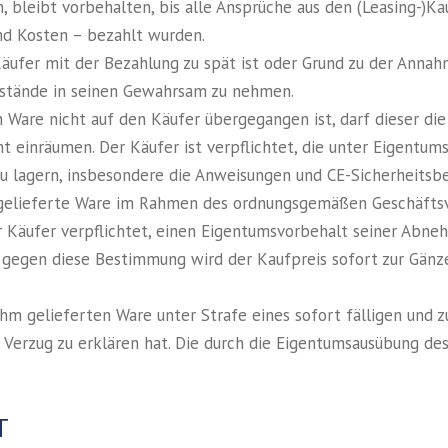
en, bleibt vorbehalten, bis alle Ansprüche aus den (Leasing-
und Kosten – bezahlt wurden.
 Käufer mit der Bezahlung zu spät ist oder Grund zu der Anna
nstände in seinen Gewahrsam zu nehmen.
n Ware nicht auf den Käufer übergegangen ist, darf dieser di
t einräumen. Der Käufer ist verpflichtet, die unter Eigentum
zu lagern, insbesondere die Anweisungen und CE-Sicherheitsb
 gelieferte Ware im Rahmen des ordnungsgemäßen Geschäftsv
er Käufer verpflichtet, einen Eigentumsvorbehalt seiner Abn
ß gegen diese Bestimmung wird der Kaufpreis sofort zur Gänze
 ihm gelieferten Ware unter Strafe eines sofort fälligen und
n Verzug zu erklären hat. Die durch die Eigentumsausübung d
T