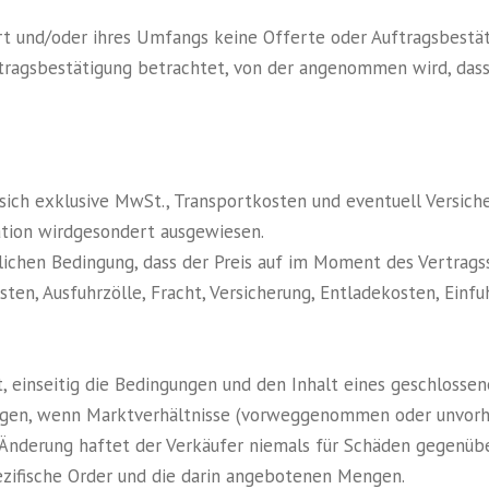
 Art und/oder ihres Umfangs keine Offerte oder Auftragsbestä
ftragsbestätigung betrachtet, von der angenommen wird, dass 
n sich exklusive MwSt., Transportkosten und eventuell Versich
llation wirdgesondert ausgewiesen.
cklichen Bedingung, dass der Preis auf im Moment des Vertra
sten, Ausfuhrzölle, Fracht, Versicherung, Entladekosten, Einfu
gt, einseitig die Bedingungen und den Inhalt eines geschlosse
ündigen, wenn Marktverhältnisse (vorweggenommen oder unvo
r Änderung haftet der Verkäufer niemals für Schäden gegenüb
pezifische Order und die darin angebotenen Mengen.