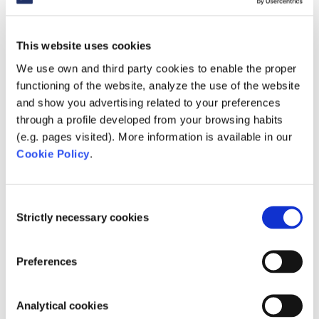
Fluidra und Zodiac schließen die Fusion ab
Juli 3, 2018
|
Unternehmen
This website uses cookies
Fluidra und Zodiac schließen die Fusion ab
We use own and third party cookies to enable the proper
BARCELONA – 2. Juli 2018 – Fluidra und Zodiac
functioning of the website, analyze the use of the website
haben ihre im November 2017 angekündigte
and show you advertising related to your preferences
Fusion abgeschlossen. Das fusionierte
through a profile developed from your browsing habits
Unternehmen hat jetzt 5.500 Mitarbeiter, ein
(e.g. pages visited). More information is available in our
Portfolio der bekanntesten Marken der...
Cookie Policy
.
Consent
Strictly necessary cookies
Selection
Preferences
Analytical cookies