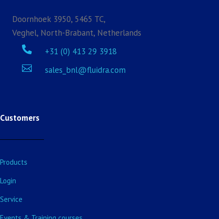
Doornhoek 3950, 5465 TC,
Veghel, North-Brabant, Netherlands

+31 (0) 413 29 3918

sales_bnl@fluidra.com
Customers
Products
Login
Service
Events & Training courses