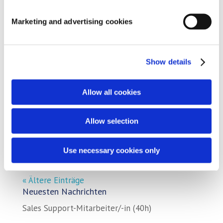
Marketing and advertising cookies
Holland Koi Show 2017 war ein großer Erfolg
Aug. 23, 2017
|
Messe
,
Promotion
,
Unternehmen
Auch dieses Jahr hat SIBO an der Holland Koi
Show details
Show in Arcen, Niederlande teilgenommen. Auf
unserem Stand zeigten wir unsere neuesten
Allow all cookies
Produkte, wie den AquaForte Trommelfilter XL
und die neue AquaForte Pure UVC Lampe.
Allow selection
Darüber hinaus konnten sich die Besucher
detailliert...
Use necessary cookies only
« Ältere Einträge
Neuesten Nachrichten
Sales Support-Mitarbeiter/-in (40h)