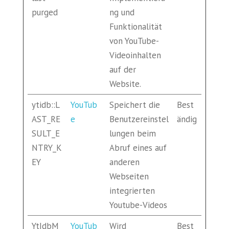
purged
ng und
Funktionalität
von YouTube-
Videoinhalten
auf der
Website.
ytidb::L
YouTub
Speichert die
Best
AST_RE
e
Benutzereinstel
ändig
SULT_E
lungen beim
NTRY_K
Abruf eines auf
EY
anderen
Webseiten
integrierten
Youtube-Videos
YtIdbM
YouTub
Wird
Best