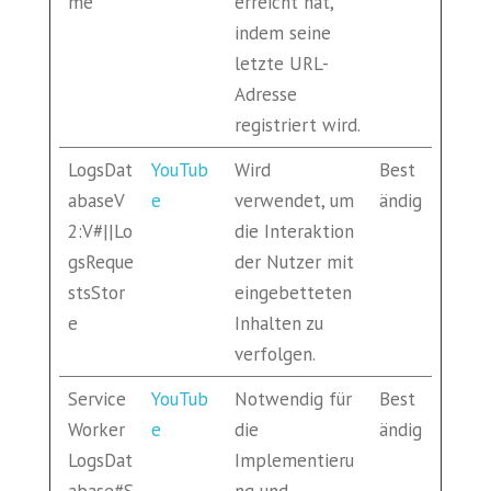
me
erreicht hat,
indem seine
letzte URL-
Adresse
registriert wird.
LogsDat
YouTub
Wird
Best
abaseV
e
verwendet, um
ändig
2:V#||Lo
die Interaktion
gsReque
der Nutzer mit
stsStor
eingebetteten
e
Inhalten zu
verfolgen.
Service
YouTub
Notwendig für
Best
Worker
e
die
ändig
LogsDat
Implementieru