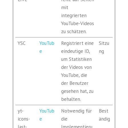
mit
integrierten
YouTube-Videos
zu schätzen.
YSC
YouTub
Registriert eine
Sitzu
e
eindeutige ID,
ng
um Statistiken
der Videos von
YouTube, die
der Benutzer
gesehen hat, zu
behalten.
yt-
YouTub
Notwendig für
Best
icons-
e
die
ändig
last-
Implementieru