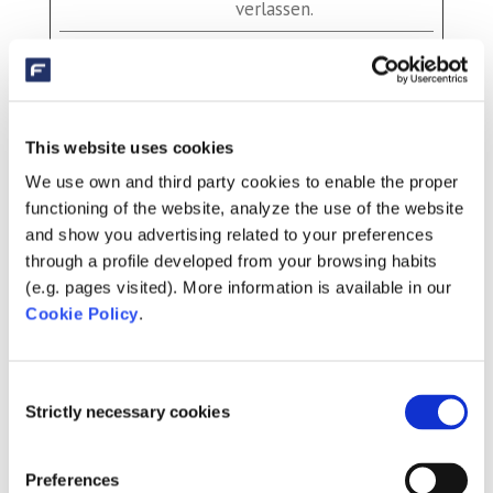
verlassen.
Marketing (17)
Marketing-Cookies werden verwendet, um
This website uses cookies
Besuchern auf Webseiten zu folgen. Die
We use own and third party cookies to enable the proper
Absicht ist, Anzeigen zu zeigen, die relevant
functioning of the website, analyze the use of the website
und ansprechend für den einzelnen Benutzer
and show you advertising related to your preferences
sind und daher wertvoller für Publisher und
through a profile developed from your browsing habits
(e.g. pages visited). More information is available in our
werbetreibende Drittparteien sind.
Cookie Policy
.
Maximale
Name
Anbieter
Zweck
Speicherdauer
Consent
___utmv
sibo.nl
Sammelt
1 Tag
Strictly necessary cookies
Selection
c
Informationen
zum
Preferences