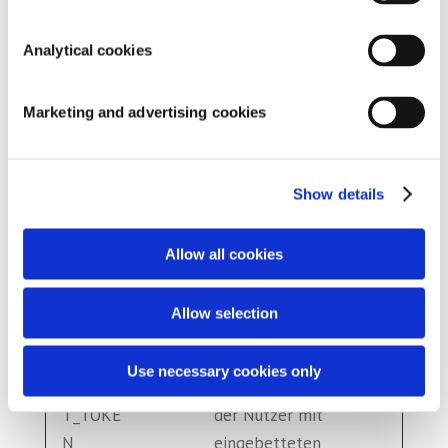
Besucherverhal
ten auf
Analytical cookies
mehreren
Websites. Diese
Marketing and advertising cookies
Informationen
werden auf der
Website
Show details
verwendet, um
die Relevanz
Allow all cookies
der Werbung zu
optimieren.
Allow selection
__Secur
YouTub
Wird
180
e-
e
verwendet, um
Tage
Use necessary cookies only
ROLLOU
die Interaktion
T_TOKE
der Nutzer mit
N
eingebetteten