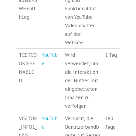
abase#S
ng und
WHealt
Funktionalität
hLog
von YouTube-
Videoinhalten
auf der
Website.
TESTCO
YouTub
Wird
1 Tag
OKIESE
e
verwendet, um
NABLE
die Interaktion
D
der Nutzer mit
eingebetteten
Inhalten zu
verfolgen.
VISITOR
YouTub
Versucht, die
180
_INFO1_
e
Benutzerbandb
Tage
LIVE
reite auf Seiten