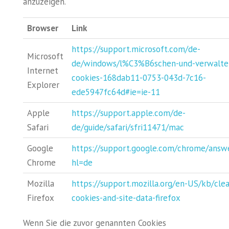
anzuzeigen.
Browser
Link
https://support.microsoft.com/de-
Microsoft
de/windows/l%C3%B6schen-und-verwalte
Internet
cookies-168dab11-0753-043d-7c16-
Explorer
ede5947fc64d#ie=ie-11
Apple
https://support.apple.com/de-
Safari
de/guide/safari/sfri11471/mac
Google
https://support.google.com/chrome/answ
Chrome
hl=de
Mozilla
https://support.mozilla.org/en-US/kb/clea
Firefox
cookies-and-site-data-firefox
Wenn Sie die zuvor genannten Cookies