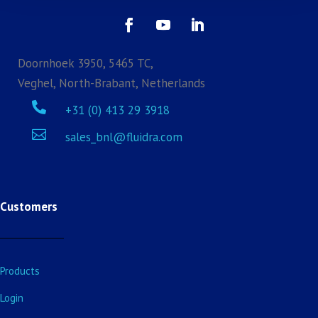
Doornhoek 3950, 5465 TC,
Veghel, North-Brabant, Netherlands

+31 (0) 413 29 3918

sales_bnl@fluidra.com
Customers
Products
Login