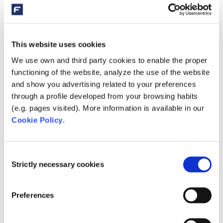
Sales Support-Mitarbeiter/-in (40h)
Auch in diesem Jahr finden Sie uns auf der
GaLaBau 2018
This website uses cookies
Besuchen Sie AquaForte auf der Holland Koi
We use own and third party cookies to enable the proper
functioning of the website, analyze the use of the website
Show Arcen
and show you advertising related to your preferences
SIBO Fluidra in neuem Gewand!
through a profile developed from your browsing habits
(e.g. pages visited). More information is available in our
Fluidra und Zodiac schließen die Fusion ab
Cookie Policy
.
Categories
Aktion
Consent
Strictly necessary cookies
Selection
Messe
Produkt
Preferences
Promotion