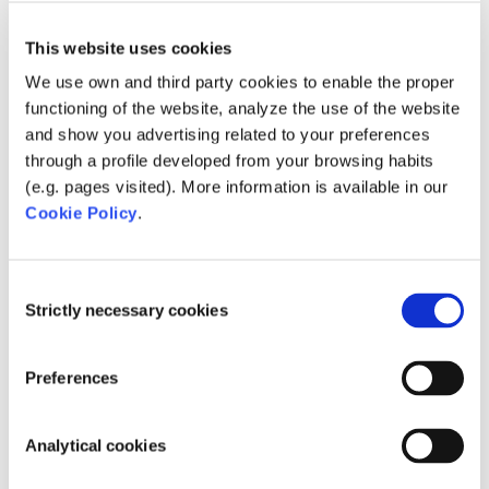
This website uses cookies
Telefon
We use own and third party cookies to enable the proper
functioning of the website, analyze the use of the website
and show you advertising related to your preferences
through a profile developed from your browsing habits
(e.g. pages visited). More information is available in our
Betreff
*
Cookie Policy
.
Consent
Strictly necessary cookies
Selection
Was können wir für Sie tun?
*
Preferences
Analytical cookies