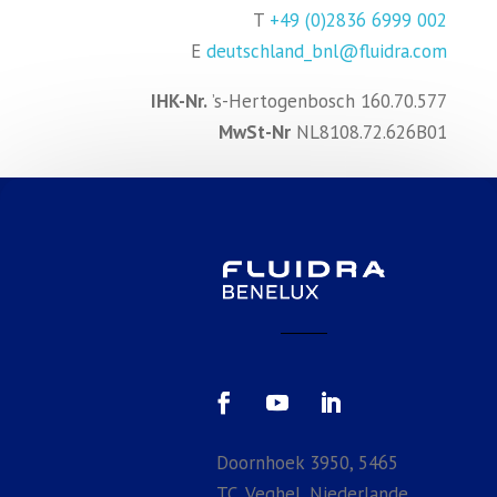
T
+49 (0)2836 6999 002
E
deutschland_bnl@fluidra.com
IHK-Nr.
’s-Hertogenbosch 160.70.577
MwSt-Nr
NL8108.72.626B01
Doornhoek 3950, 5465
TC, Veghel, Niederlande