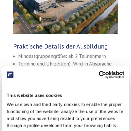
Praktische Details der Ausbildung
Mindestgruppengröße: ab 2 Teilnehmern
Termine und Uhrzeit(en): Wird in Absprache
auf Ihre Bedürfnisse zugeschnitten
Ort: Unser Fluidra Pro Center in Veghel,
Nordbrabant, oder vor Ort
Kosten: Auf Anfrage
This website uses cookies
Snacks und Getränke: Wir stellen während
We use own and third party cookies to enable the proper
unserer Trainingseinheiten immer einen Snack
functioning of the website, analyze the use of the website
und ein Getränk zur Verfügung
and show you advertising related to your preferences
Optional: Gegen Gebühr organisieren wir
through a profile developed from your browsing habits