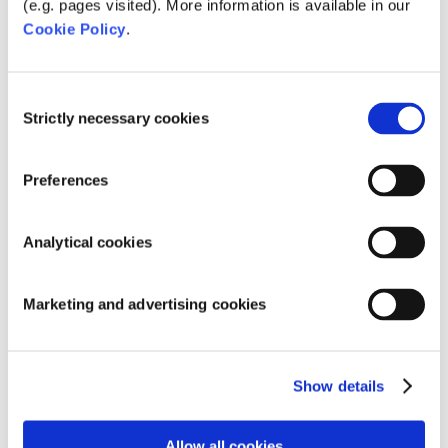
Catering- und Hotelaufenthalte
(e.g. pages visited). More information is available in our
Cookie Policy
.
Consent
Beispiele aus der Praxis
Strictly necessary cookies
Selection
Grundlagen: Schwimmbadbau
Produktpalette: Bestimmte Marke und/oder
Preferences
Kategorie wie z. AquaForte Pool- und
Teichpumpen
Wasserwerte
Analytical cookies
Mess- und Regeltechnik
Informative/technische Schulungen für neue
Marketing and advertising cookies
Mitarbeiter
Show details
Allow all cookies