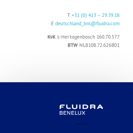
T
+31 (0) 413 – 29.39.18
E
deutschland_bnl@fluidra.com
KvK
’s-Hertogenbosch 160.70.577
BTW
NL8108.72.626B01