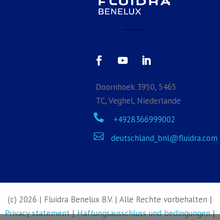
Doornhoek 3950, 5465
TC, Veghel, Niederlande

+4928366999002

deutschland_bnl@fluidra.com
(c) 2026 | Fluidra Benelux B.V. |
Alle Rechte vorbehalten
|
Privacy statement
|
Haftungsausschluss und bedingungen
|