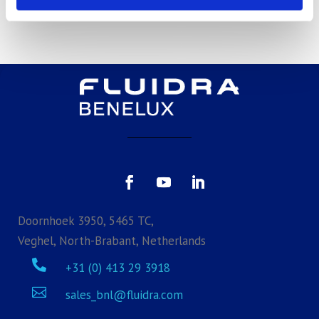
Salons
Doornhoek 3950, 5465 TC,
Veghel, North-Brabant, Netherlands

+31 (0) 413 29 3918

sales_bnl@fluidra.com