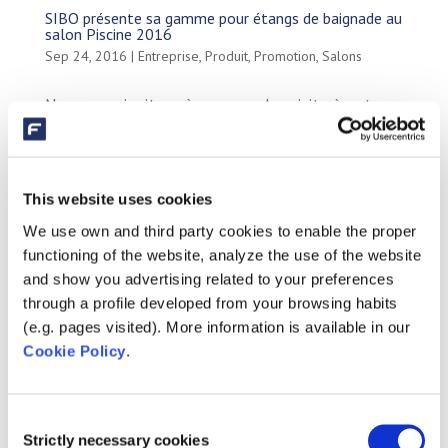
SIBO présente sa gamme pour étangs de baignade au
salon Piscine 2016
Sep 24, 2016
|
Entreprise
,
Produit
,
Promotion
,
Salons
Nous vous invitons à nous rendre visite à notre
stand au salon Piscine Global 2016. Ce salon du
spa et des piscines privées aura lieu du mardi 15
novembre au vendredi 18 novembre à Lyon. SIBO
This website uses cookies
y présente sa gamme pour étangs de baignade
We use own and third party cookies to enable the proper
et piscines AquaForte. Vous nous...
functioning of the website, analyze the use of the website
and show you advertising related to your preferences
through a profile developed from your browsing habits
Les dernières nouvelles
(e.g. pages visited). More information is available in our
SIBO Fluidra dans un nouveau look!
Cookie Policy
.
Fluidra et Zodiac clôturent leur fusion
AstralPool et AquaForte Biopool ensemble aux
Consent
Strictly necessary cookies
salons !
Selection