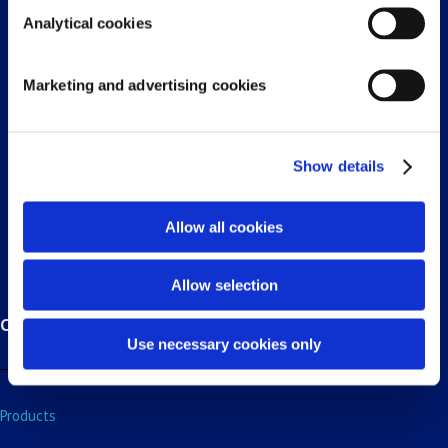
Analytical cookies
Marketing and advertising cookies
Doornhoek 3950, 5465 TC,
Veghel, North-Brabant, Netherlands
Show details

+31 (0) 413 29 3918

sales_bnl@fluidra.com
Allow all cookies
Allow selection
Customers
Use necessary cookies only
Products