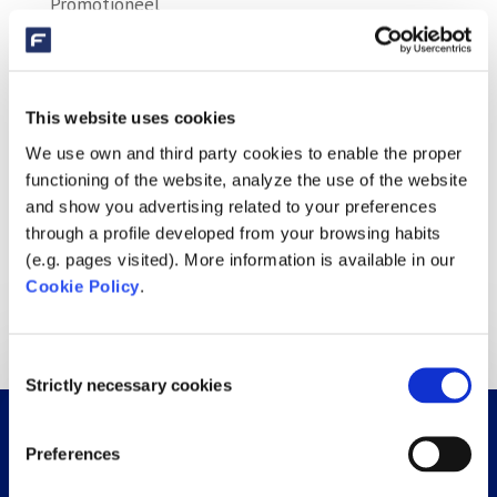
Promotioneel
Tips & tricks
Vacatures
This website uses cookies
Wat vindt u nog meer interessant?
We use own and third party cookies to enable the proper
functioning of the website, analyze the use of the website
Biopool
Borrel
Filterpalette
Filterpallet
Filters
and show you advertising related to your preferences
Pompen
Schwimmbadfolie
Schwimmbadschweißkurs
through a profile developed from your browsing habits
(e.g. pages visited). More information is available in our
Service
Skimmer
Start seizoen
Vrijmibo
Cookie Policy
.
Zwembad
Zwembadfolie
zwembad lascursus
Consent
Strictly necessary cookies
Selection
Preferences