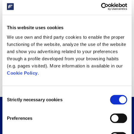
Tips & tricks
Vacatures
This website uses cookies
Wat vindt u nog meer interessant?
We use own and third party cookies to enable the proper
Biopool
Borrel
Filterpalette
Filterpallet
Filters
functioning of the website, analyze the use of the website
and show you advertising related to your preferences
Pompen
Schwimmbadfolie
Schwimmbadschweißkurs
through a profile developed from your browsing habits
Service
Skimmer
Start seizoen
Vrijmibo
(e.g. pages visited). More information is available in our
Cookie Policy
.
Zwembad
Zwembadfolie
zwembad lascursus
Consent
Strictly necessary cookies
Selection
Preferences