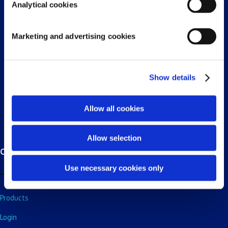
Analytical cookies
Marketing and advertising cookies
Doornhoek 3950, 5465 TC,
Veghel, North-Brabant, Netherlands
Show details

+31 (0) 413 29 3918

sales_bnl@fluidra.com
Allow all cookies
Allow selection
Customers
Use necessary cookies only
Products
Login