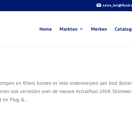
sales_bnl@fluidr
Home
Markten
Merken
Catalog
 pompen en filters komen er vele onderwerpen aan bod. Buite
listen ook vertellen over de nieuwe AstralPool UNIK Skimmer
t en Plug &...