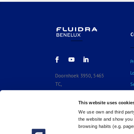
C
P
L
Doornhoek 3950, 5465
TC,
S
Veghel, North-Brabant,
E
Netherlands
This website uses cookie
B

+31 (0) 413 29
We use own and third party
the website and show you a
3918
browsing habits (e.g. pages

sales_bnl@fluidra.com