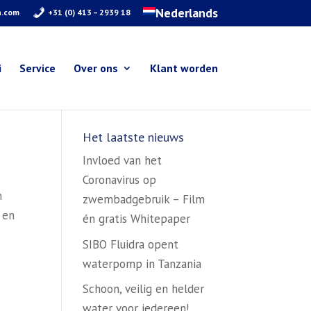
Nederlands
a.com
+31 (0) 413 – 2939 18
i
Service
Over ons
Klant worden
Het laatste nieuws
Invloed van het
Coronavirus op
n
zwembadgebruik – Film
 en
én gratis Whitepaper
SIBO Fluidra opent
waterpomp in Tanzania
Schoon, veilig en helder
water voor iedereen!