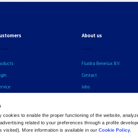
ustomers
About us
roducts
Fluidra Benelux B.V.
ogin
Contact
ervice
Jobs
vents & Training courses
s
ecome customer
 cookies to enable the proper functioning of the website, analyz
dvertising related to your preferences through a profile develo
 visited). More information is available in our
Cookie Policy
.