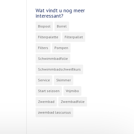
Wat vindt u nog meer
interessant?
Biopool
Borrel
Filterpalette
Filterpallet
Filters
Pompen
Schwimmbadfolie
Schwimmbadschweißkurs
Service
Skimmer
Start seizoen
Vrijmibo
Zwembad
Zwembadfolie
zwembad lascursus