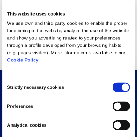
Wat vindt u nog meer interessant?
Biopool
Borrel
Filterpalette
Filterpallet
Filters
This website uses cookies
We use own and third party cookies to enable the proper
Pompen
Schwimmbadfolie
Schwimmbadschweißkurs
functioning of the website, analyze the use of the website
Service
Skimmer
Start seizoen
Vrijmibo
and show you advertising related to your preferences
through a profile developed from your browsing habits
Zwembad
Zwembadfolie
zwembad lascursus
(e.g. pages visited). More information is available in our
Cookie Policy
.
Consent
Strictly necessary cookies
Selection
Preferences
Analytical cookies
Doornhoek 3950, 5465 TC,