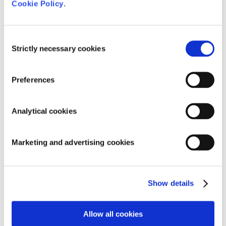
Cookie Policy
.
Facultatif : Un service de restauration et un
hébergement à l’hôtel peuvent être organisés
moyennant un supplément.
Consent
Strictly necessary cookies
Selection
Preferences
Exemples pratiques
Notions de base : Construction d’une piscine
Analytical cookies
Gamme de produits : marque et/ou catégorie
spécifique, par exemple les pompes pour
Marketing and advertising cookies
piscines et étangs AquaForte
Valeurs de l’eau
Technique de mesure et de contrôle
Formation informative/technique pour les
Show details
nouveaux employés
Allow all cookies