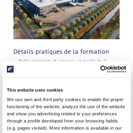
Détails pratiques de la formation
Taille minimale du groupe : à partir de 2
participants
Dates et heures : Adaptées à vos besoins en
concertation
This website uses cookies
Lieu : Notre centre Fluidra Pro à Veghel, dans
We use own and third party cookies to enable the proper
le Brabant-Septentrional, ou sur place
functioning of the website, analyze the use of the website
Coût : Sur demande
and show you advertising related to your preferences
Collations et boissons : Nous fournissons
through a profile developed from your browsing habits
toujours des collations et des boissons
(e.g. pages visited). More information is available in our
pendant nos sessions de formation.