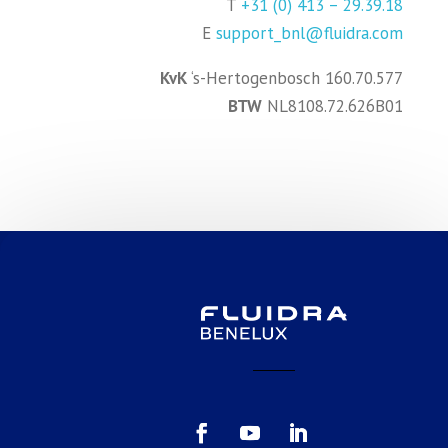
T
+31 (0) 413 – 29.39.18
E
support_bnl@fluidra.com
KvK
‘s-Hertogenbosch 160.70.577
BTW
NL8108.72.626B01