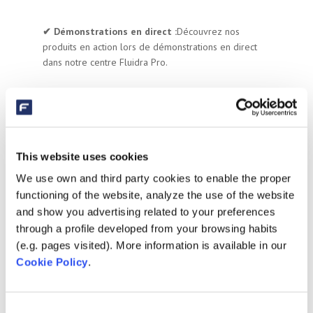
✔︎ Démonstrations en direct :
Découvrez nos
produits en action lors de démonstrations en direct
dans notre centre Fluidra Pro.
LES CHAMPS MARQUÉS D'UN * SONT
This website uses cookies
OBLIGATOIRES.
Nom:
*
We use own and third party cookies to enable the proper
functioning of the website, analyze the use of the website
and show you advertising related to your preferences
through a profile developed from your browsing habits
(e.g. pages visited). More information is available in our
Prénom:
*
Cookie Policy
.
Consent