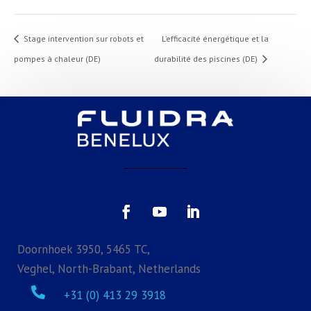
Stage intervention sur robots et
L’efficacité énergétique et la
pompes à chaleur (DE)
durabilité des piscines (DE)
Doornhoek 3950, 5465 TC,
Veghel, North-Brabant, Netherlands

+31 (0) 413 29 3918