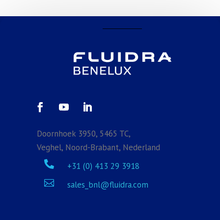
Doornhoek 3950, 5465 TC,
Veghel, Noord-Brabant, Nederland

+31 (0) 413 29 3918

sales_bnl@fluidra.com