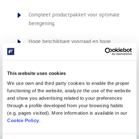
E
Compleet productpakket voor optimale
beregening.
E
Hoge beschikbare voorraad en hoge
leverbetrouwbaarheid >98%.
E
Met minder water meer resultaat.
This website uses cookies
We use own and third party cookies to enable the proper
E
Voor elke beregeningstoepassing een
functioning of the website, analyze the use of the website
oplossing.
and show you advertising related to your preferences
through a profile developed from your browsing habits
E
(e.g. pages visited). More information is available in our
Samenwerking met gerenommeerde A-
Cookie Policy
.
merken uit de beregeningsmarkt.