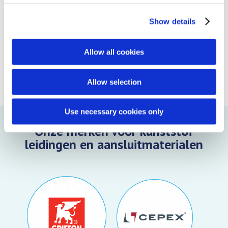
E
Duurzame producten van hoge kwaliteit.
Show details
E
Hoge chemische resistentie.
Allow all cookies
E
Meer resultaat met minder water.
Allow selection
Use necessary cookies only
Onze merken voor k
unststof
leidingen en aansluitmaterialen