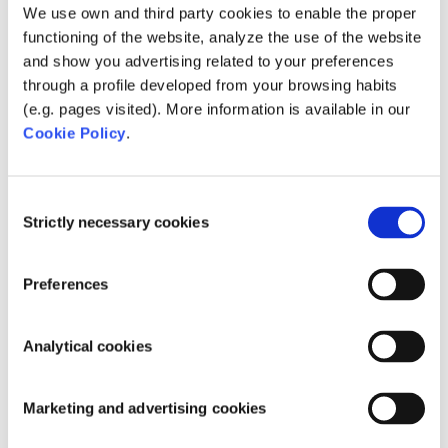
We use own and third party cookies to enable the proper
functioning of the website, analyze the use of the website
and show you advertising related to your preferences
through a profile developed from your browsing habits
(e.g. pages visited). More information is available in our
Cookie Policy
.
Bekijk het complete assortiment
aansluitmaterialen.
Consent
Strictly necessary cookies
Selection
De voordelen voor u op een rij:
Preferences
E
Eenvoudige montage.
Analytical cookies
E
Bestand tegen
temperatuurschommelingen en
Marketing and advertising cookies
veranderende weersomstandigheden.