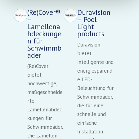
(Re)Cover®
Duravision
–
– Pool
Lamellena
Light
bdeckunge
products
n für
Duravision
Schwimmb
bietet
äder
intelligente und
(Re)Cover
energiesparend
bietet
e LED-
hochwertige,
Beleuchtung für
maßgeschneide
Schwimmbäder,
rte
die für eine
Lamellenabdec
schnelle und
kungen für
einfache
Schwimmbäder.
Installation
Die Lamellen