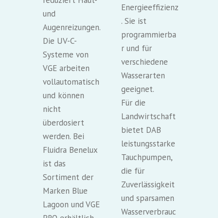
reduziert Haut-
Energieeffizienz
und
. Sie ist
Augenreizungen.
programmierba
Die UV-C-
r und für
Systeme von
verschiedene
VGE arbeiten
Wasserarten
vollautomatisch
geeignet.
und können
Für die
nicht
Landwirtschaft
überdosiert
bietet DAB
werden. Bei
leistungsstarke
Fluidra Benelux
Tauchpumpen,
ist das
die für
Sortiment der
Zuverlässigkeit
Marken Blue
und sparsamen
Lagoon und VGE
Wasserverbrauc