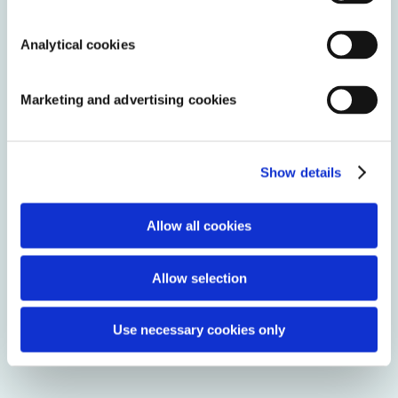
Viren keine
AquaForte eine
Chance. Positive
hochwertige
Analytical cookies
Nebenwirkunge
Produktlinie
n: Der
anbieten und so
Marketing and advertising cookies
unangenehme
für eine gute
Chlorgeruch und
Wasserqualität
seine
sorgen.
Show details
Begleiterschein
ungen wie
Allow all cookies
Augenrötungen
oder
Allow selection
Atembeschwer
den
Use necessary cookies only
verschwinden.