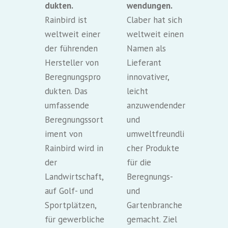
dukten.
wendungen.
Rainbird ist
Claber hat sich
weltweit einer
weltweit einen
der führenden
Namen als
Hersteller von
Lieferant
Beregnungspro
innovativer,
dukten. Das
leicht
umfassende
anzuwendender
Beregnungssort
und
iment von
umweltfreundli
Rainbird wird in
cher Produkte
der
für die
Landwirtschaft,
Beregnungs-
auf Golf- und
und
Sportplätzen,
Gartenbranche
für gewerbliche
gemacht. Ziel