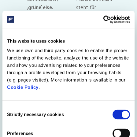
‚grüne‘ eise.
steht für
Schwimmwasse
zuverlässige,
rdesinfektion
professionelle
mit UV-
Produkte vom
This website uses cookies
Strahlung
Anlegen bis zur
gewinnt
Pflege Ihres
We use own and third party cookies to enable the proper
functioning of the website, analyze the use of the website
weltweit
Teiches oder
and show you advertising related to your preferences
enorm an
Schwimmbads.
through a profile developed from your browsing habits
Bedeutung. Die
Weil wir ständig
(e.g. pages visited). More information is available in our
Blue Lagoon
auf der Suche
Cookie Policy
.
UV-C-Produkte
nach
sind sicher und
Innovationen
Consent
umweltfreundli
sind und selbst
Strictly necessary cookies
Selection
ch. Sie lassen
Produkte
Algen,
entwickeln,
Preferences
Bakterien und
können wir mit