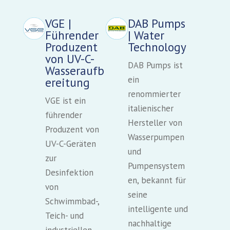
VGE |
DAB Pumps
Führender
| Water
Produzent
Technology
von UV-C-
DAB Pumps ist
Wasseraufb
ein
ereitung
renommierter
VGE ist ein
italienischer
führender
Hersteller von
Produzent von
Wasserpumpen
UV-C-Geräten
und
zur
Pumpensystem
Desinfektion
en, bekannt für
von
seine
Schwimmbad-,
intelligente und
Teich- und
nachhaltige