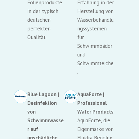
Folienprodukte
Erfahrung in der
in der typisch
Herstellung von
deutschen
Wasserbehandlu
perfekten
ngssystemen
Qualität.
für
Schwimmbäder
und
Schwimmteiche
.
Blue Lagoon |
AquaForte |
Desinfektion
Professional
von
Water Products
Schwimmwasse
AquaForte, die
r auf
Eigenmarke von
unschädliche,
Fluidra Benelux,