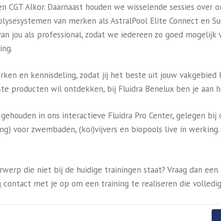
E en CGT Alkor. Daarnaast houden we wisselende sessies ove
drolysesystemen van merken als AstralPool Elite Connect en Su
 jou als professional, zodat we iedereen zo goed mogelijk v
ing.
n en kennisdeling, zodat jij het beste uit jouw vakgebied kun
 producten wil ontdekken, bij Fluidra Benelux ben je aan he
ehouden in ons interactieve Fluidra Pro Center, gelegen bij 
ing) voor zwembaden, (koi)vijvers en biopools live in werking
werp die niet bij de huidige trainingen staat? Vraag dan een
 contact met je op om een training te realiseren die volledig