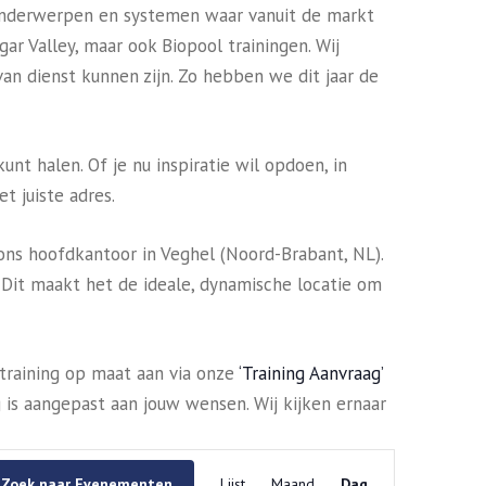
r onderwerpen en systemen waar vanuit de markt
gar Valley, maar ook Biopool trainingen. Wij
an dienst kunnen zijn. Zo hebben we dit jaar de
t halen. Of je nu inspiratie wil opdoen, in
t juiste adres.
ons hoofdkantoor in Veghel (Noord-Brabant, NL).
. Dit maakt het de ideale, dynamische locatie om
 training op maat aan via onze
‘Training Aanvraag’
 is aangepast aan jouw wensen. Wij kijken ernaar
Evenement
weergaven
Zoek naar Evenementen
Lijst
Maand
Dag