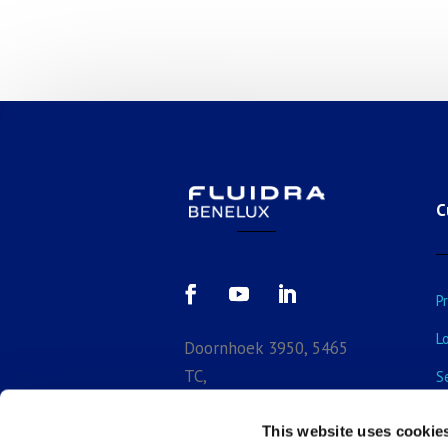
C
P
L
Doornhoek 3950, 5465
TC,
S
Veghel, North-Brabant,
E
Netherlands
This website uses cookie