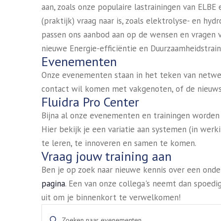
aan, zoals onze populaire lastrainingen van ELB
(praktijk) vraag naar is, zoals elektrolyse- en hy
passen ons aanbod aan op de wensen en vragen van
nieuwe Energie-efficiëntie en Duurzaamheidstrain
Evenementen
Onze evenementen staan in het teken van netwerke
contact wil komen met vakgenoten, of de nieuwste
Fluidra Pro Center
Bijna al onze evenementen en trainingen worden g
Hier bekijk je een variatie aan systemen (in werk
te leren, te innoveren en samen te komen.
Vraag jouw training aan
Ben je op zoek naar nieuwe kennis over een onder
pagina
. Een van onze collega's neemt dan spoedig
uit om je binnenkort te verwelkomen!
Evenementen
Vul