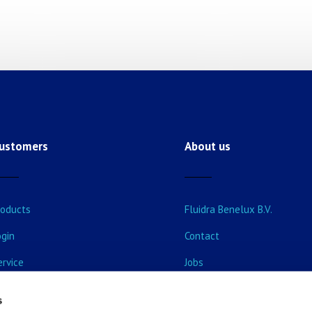
ustomers
About us
roducts
Fluidra Benelux B.V.
ogin
Contact
ervice
Jobs
vents & Training courses
s