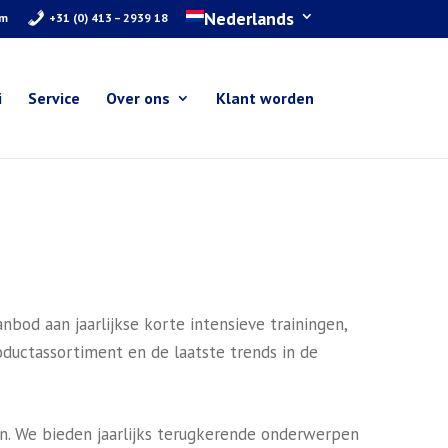
Nederlands
om
+31 (0) 413 – 2939 18
i
Service
Over ons
Klant worden
nbod aan jaarlijkse korte intensieve trainingen,
ductassortiment en de laatste trends in de
. We bieden jaarlijks terugkerende onderwerpen