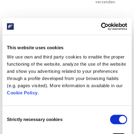
verzenden.
This website uses cookies
We use own and third party cookies to enable the proper
Toevoegen aan kalender
functioning of the website, analyze the use of the website
and show you advertising related to your preferences
through a profile developed from your browsing habits
(e.g. pages visited). More information is available in our
GEGEVENS
ORGANISATOR
Cookie Policy
.
Datum:
SIBO Fluidra
januari 18, 2024
E-mail
Consent
Tijd:
Strictly necessary cookies
marketing@sibofluidra.nl
Selection
09:00 - 13:00