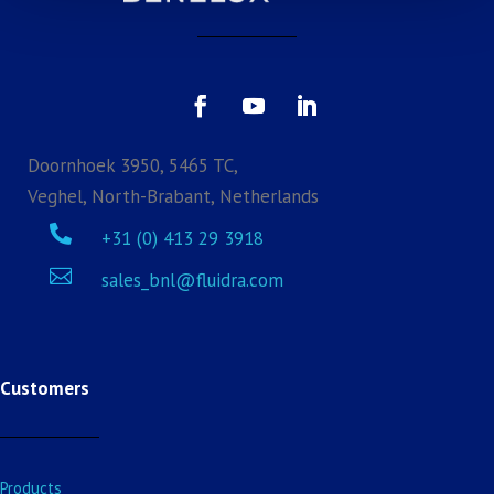
Doornhoek 3950, 5465 TC,
Veghel, North-Brabant, Netherlands

+31 (0) 413 29 3918

sales_bnl@fluidra.com
Customers
Products