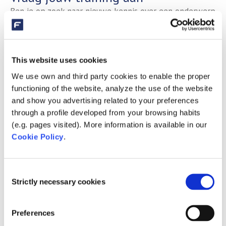
Ben je op zoek naar nieuwe kennis over een onderwerp
die niet bij de huidige trainingen staat? Vraag dan een
training op maat aan via onze
‘Training Aanvraag’ pagina
.
Een van onze collega's neemt dan spoedig contact met
This website uses cookies
je op om een training te realiseren die volledig is
We use own and third party cookies to enable the proper
aangepast aan jouw wensen. Wij kijken ernaar uit om je
functioning of the website, analyze the use of the website
binnenkort te verwelkomen!
and show you advertising related to your preferences
through a profile developed from your browsing habits
Er zijn geen aankomende evenementen.
(e.g. pages visited). More information is available in our
Cookie Policy
.
Evenem
Eve
Aankomende
Zoeken
Lijst
wee
Zoeken
Selecteer
nav
en
Laatste afgelopen Evenementen
Consent
een
weerge
Strictly necessary cookies
Selection
datum.
navigat
februari 12, 2025 @ 09:00
-
13:00
FEB
12
AstralPool Elite Connect & Sugar Valley training
Preferences
2025
(NL) VOL