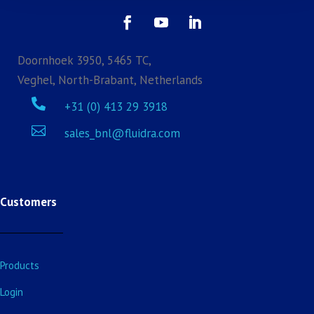
Doornhoek 3950, 5465 TC,
Veghel, North-Brabant, Netherlands

+31 (0) 413 29 3918

sales_bnl@fluidra.com
Customers
Products
Login