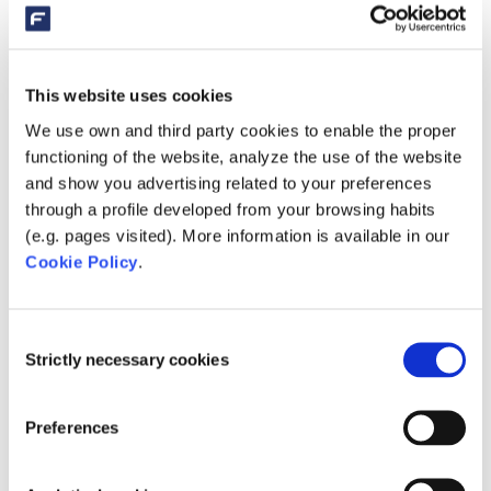
Systeme (in Betrieb) für Schwimmbäder, (Koi-)Teiche
und Biopools live in Aktion sehen. Ein idealer,
dynamischer Ort, um zu lernen, Innovationen zu sehen
This website uses cookies
und zusammenzukommen.
We use own and third party cookies to enable the proper
Fordern Sie Ihre eigene Schulung an
functioning of the website, analyze the use of the website
Sind Sie auf der Suche nach neuem Wissen zu einem
and show you advertising related to your preferences
Thema, das nicht in den aktuellen Schulungen
through a profile developed from your browsing habits
(e.g. pages visited). More information is available in our
enthalten ist? Dann beantragen Sie eine
Cookie Policy
.
maßgeschneiderte Schulung über unsere Seite
„
Schulungsanfrage
“. Einer unserer Mitarbeiter wird sich
in Kürze mit Ihnen in Verbindung setzen, um eine
Consent
Strictly necessary cookies
Schulung zu realisieren, die ganz auf Ihre Bedürfnisse
Selection
und Ihr Team zugeschnitten ist. Wir freuen uns darauf,
Sie bald begrüßen zu dürfen!
Preferences
Es sind keine anstehenden Veranstaltungen vorhanden.