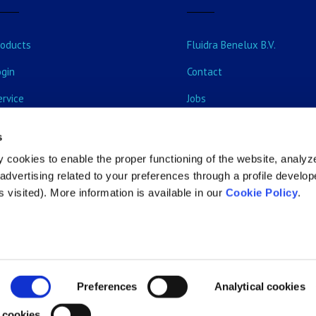
roducts
Fluidra Benelux B.V.
ogin
Contact
ervice
Jobs
vents & Training courses
s
ecome customer
 cookies to enable the proper functioning of the website, analyz
dvertising related to your preferences through a profile develo
 visited). More information is available in our
Cookie Policy
.
Preferences
Analytical cookies
 cookies