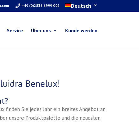
Deutsch
a.com
+49 (0)2836 6999 002
Service
Über uns
Kunde werden
luidra Benelux!
ht?
x finden Sie jedes Jahr ein breites Angebot an
über unsere Produktpalette und die neuesten