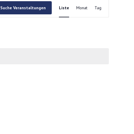
Veranstaltung
Ansichten-
Suche Veranstaltungen
Liste
Monat
Tag
Navigation