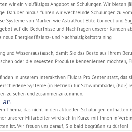
ten wir ein vielfältiges Angebot an Schulungen. Wir bieten j
ge. Darüber hinaus führen wir wechselnde Schulungen zu vo
lyse Systeme von Marken wie AstralPool Elite Connect und Su
ebot auf die Bedürfnisse und Nachfragen unserer Kunden ab,
s neue Energieeffizienz- und Nachhaltigkeitstraining.
ng und Wissensaustausch, damit Sie das Beste aus Ihrem Beru
tauschen oder die neuesten Produkte kennenlernen möchten, Flu
inden in unserem interaktiven Fluidra Pro Center statt, das s
verschiedene Systeme (in Betrieb) für Schwimmbäder, (Koi-)Tei
tionen zu sehen und zusammenzukommen.
g an
em Thema, das nicht in den aktuellen Schulungen enthalten 
Einer unserer Mitarbeiter wird sich in Kürze mit Ihnen in Verbi
ten ist. Wir freuen uns darauf, Sie bald begrüßen zu dürfen!