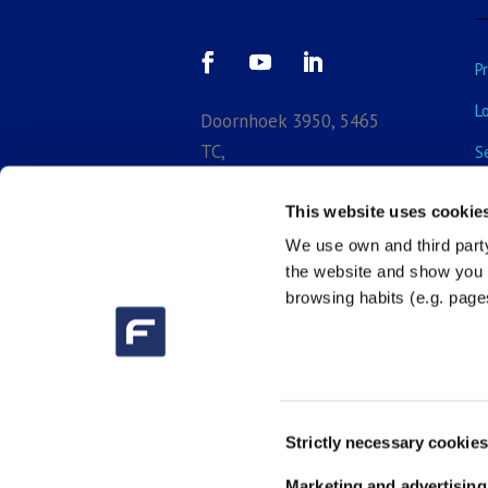
P
L
Doornhoek 3950, 5465
TC,
S
Veghel, North-Brabant,
E
Netherlands
This website uses cookie
B
We use own and third party

+31 (0) 413 29
the website and show you a
3918
browsing habits (e.g. pages

sales_bnl@fluidra.com
Consent
Strictly necessary cookies
Selection
Marketing and advertising