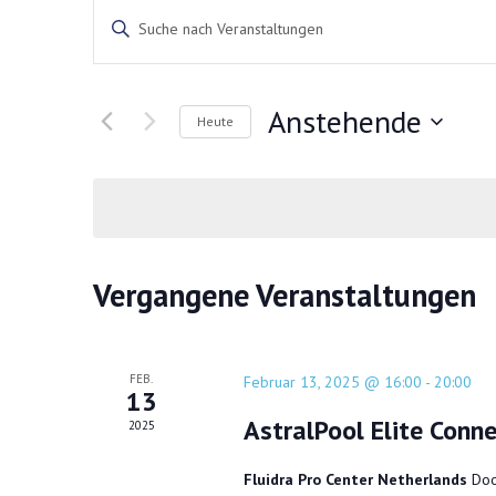
Veranstaltungen
Bitte
Suche
Schlüsselwort
und
eingeben.
Ansichten,
Anstehende
Suche
Navigation
Heute
nach
Datum
Veranstaltungen
wählen.
Schlüsselwort.
Vergangene Veranstaltungen
FEB.
Februar 13, 2025 @ 16:00
-
20:00
13
AstralPool Elite Conn
2025
Fluidra Pro Center Netherlands
Doo