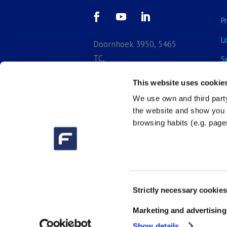
P
L
Doornhoek 3950, 5465
TC,
S
Veghel, North-Brabant,
E
This website uses cookie
Netherlands
B
We use own and third party

+31 (0) 413 29
the website and show you a
3918
browsing habits (e.g. pages

sales_bnl@fluidra.com
Consent
Strictly necessary cookies
Selection
Marketing and advertising
Show details