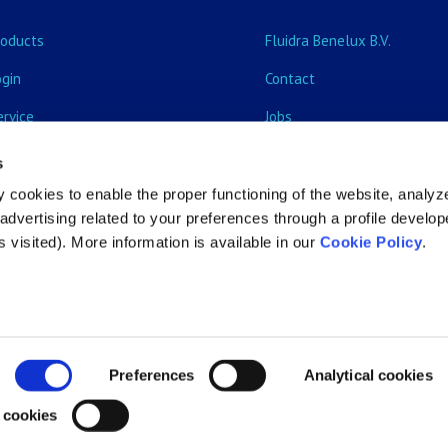
roducts
Fluidra Benelux B.V.
ogin
Contact
ervice
Jobs
vents & Training courses
s
ecome customer
 cookies to enable the proper functioning of the website, analyz
dvertising related to your preferences through a profile develo
 visited). More information is available in our
Cookie Policy
.
Preferences
Analytical cookies
 cookies