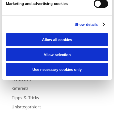
Besuchen Sie AquaForte auf der Holland Koi
Marketing and advertising cookies
Show Arcen
SIBO Fluidra in neuem Gewand!
Show details
Fluidra und Zodiac schließen die Fusion ab
Allow all cookies
Categories
Aktion
Allow selection
Messe
Produkt
Use necessary cookies only
Promotion
Referenz
Tipps & Tricks
Unkategorisiert