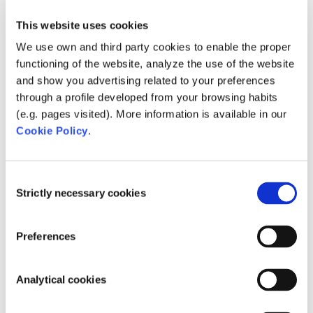
Besuchen Sie unseren Stand
This website uses cookies
We use own and third party cookies to enable the proper
Sind Sie neugierig auf die Produkte von
functioning of the website, analyze the use of the website
AquaForte? Dann besuchen Sie unseren Stand.
and show you advertising related to your preferences
Unsere Mitarbeiter beantworten gerne alle Ihre
through a profile developed from your browsing habits
Fragen. Möchten Sie mehr über unsere
(e.g. pages visited). More information is available in our
Teilnahme erfahren? Zögern Sie nicht, uns unter
Cookie Policy
.
Tel. +49 (0)2152 9939000 oder
deutschland@sibo.nl
zu kontaktieren.
Consent
Strictly necessary cookies
Selection
Neuesten Nachrichten
Preferences
Sales Support-Mitarbeiter/-in (40h)
Auch in diesem Jahr finden Sie uns auf der
Analytical cookies
GaLaBau 2018