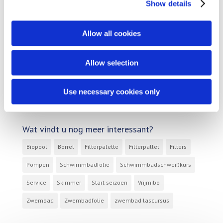
Show details
Beurs
Geen onderdeel van een categorie
Allow all cookies
Product
Allow selection
Promotioneel
Tips & tricks
Use necessary cookies only
Vacatures
Wat vindt u nog meer interessant?
Biopool
Borrel
Filterpalette
Filterpallet
Filters
Pompen
Schwimmbadfolie
Schwimmbadschweißkurs
Service
Skimmer
Start seizoen
Vrijmibo
Zwembad
Zwembadfolie
zwembad lascursus