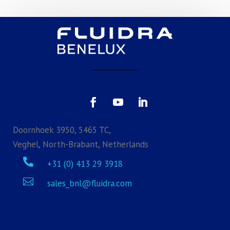
Doornhoek 3950, 5465 TC,
Veghel, North-Brabant, Netherlands

+31 (0) 413 29 3918

sales_bnl@fluidra.com