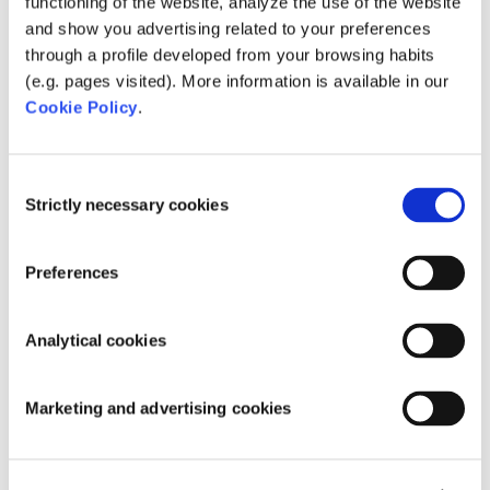
functioning of the website, analyze the use of the website
met ons op via tel. (0)413 – 293918 of
and show you advertising related to your preferences
through a profile developed from your browsing habits
sales@sibo.nl
.
(e.g. pages visited). More information is available in our
Cookie Policy
.
Het laatste nieuws
Consent
Invloed van het Coronavirus op zwembadgebruik
Strictly necessary cookies
Selection
– Film én gratis Whitepaper
SIBO Fluidra opent waterpomp in Tanzania
Preferences
Schoon, veilig en helder water voor iedereen!
Analytical cookies
Aquanale Köln 2019
Piscina & Wellness Barcelona
Marketing and advertising cookies
Categories
Bedrijf