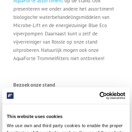
AquaForte assortiment
op de stand. Ook
presenteren we onder andere het assortiment
biologische waterbehandelingsmiddelen van
Microbe-Lift en de energiezuinige Blue Eco
vijverpompen. Daarnaast kunt u zelf de
vijverreiniger van Rössle op onze stand
uitproberen. Natuurlijk mogen ook onze
AquaForte Trommelfilters niet ontbreken!
Bezoek onze stand
Bent u benieuwd naar de producten van
AquaForte? Bezoek dan onze stand, onze
medewerkers staan graag voor u klaar om al uw
This website uses cookies
vragen te beantwoorden. Wilt u meer weten
We use own and third party cookies to enable the proper
over onze deelname? Neem dan gerust contact