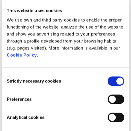
Besuchen Sie AquaForte auf der Holland Koi
This website uses cookies
Show Arcen
We use own and third party cookies to enable the proper
SIBO Fluidra in neuem Gewand!
functioning of the website, analyze the use of the website
Fluidra und Zodiac schließen die Fusion ab
and show you advertising related to your preferences
through a profile developed from your browsing habits
(e.g. pages visited). More information is available in our
Categories
Cookie Policy
.
Aktion
Messe
Consent
Produkt
Strictly necessary cookies
Selection
Promotion
Preferences
Referenz
Tipps & Tricks
Analytical cookies
Unkategorisiert