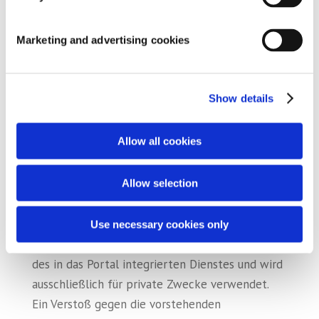
ist seine Nutzung nur in der EU gestattet.
4. Geistiges und gewerbliches
Marketing and advertising cookies
Eigentum
Sämtliche Rechte an geistigem und
Show details
gewerblichem Eigentum an Informationen,
Daten, Diagrammen, Designs, Software, Marken
Allow all cookies
und anderen Inhalten des Portals sind Eigentum
von FLUIDRA und/oder seinen Lizenzgebern, so
dass ihre Nutzung, Vervielfältigung, Übertragung,
Allow selection
Umwandlung, Verbreitung oder Verwertung in
irgendeiner Weise durch den Kunden/Nutzer
Use necessary cookies only
untersagt ist, es sei denn, diese Nutzung ist Teil
des in das Portal integrierten Dienstes und wird
ausschließlich für private Zwecke verwendet.
Ein Verstoß gegen die vorstehenden