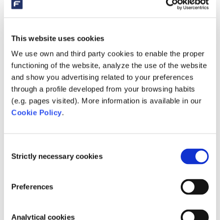
FLUIDRA entziehen, entstehen können.
3. Lizenz zur Nutzung des
Portals
This website uses cookies
FLUIDRA ist Eigentümer und Inhaber aller
We use own and third party cookies to enable the proper
Rechte am Portal und gewährt dem
functioning of the website, analyze the use of the website
and show you advertising related to your preferences
Kunden/Nutzer in diesem Sinne eine kostenlose
through a profile developed from your browsing habits
Endnutzerlizenz zur Nutzung der auf dem Portal
(e.g. pages visited). More information is available in our
verfügbaren Inhalte und Funktionalitäten gemäß
Cookie Policy
.
dem vorgesehenen Verwendungszweck und
insbesondere gemäß den Bestimmungen dieses
Consent
Dokuments und/oder den geltenden Gesetzen.
Strictly necessary cookies
Selection
Die Lizenz zur Nutzung des Portals ist auf den
territorialen Geltungsbereich der EU beschränkt,
Preferences
d.h. obwohl ein professioneller Nutzer von
außerhalb der EU auf das Portal zugreifen kann,
Analytical cookies